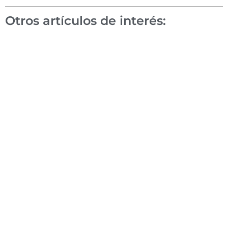
Otros artículos de interés:
Mandalas para colorear
Leer Más »
El mapa bagua
Leer Más »